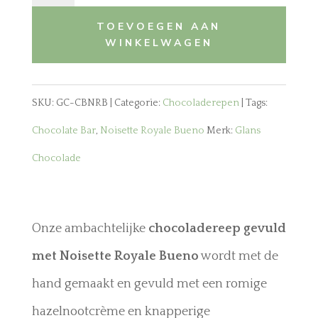
Bar
TOEVOEGEN AAN
-
WINKELWAGEN
Noisette
Royale
SKU:
GC-CBNRB
Categorie:
Chocoladerepen
Tags:
Bueno
Chocolate Bar
,
Noisette Royale Bueno
Merk:
Glans
aantal
Chocolade
Onze ambachtelijke
chocoladereep gevuld
met Noisette Royale Bueno
wordt met de
hand gemaakt en gevuld met een romige
hazelnootcrème en knapperige